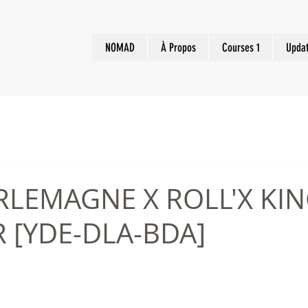
NOMAD
À Propos
Courses 1
Upda
RLEMAGNE X ROLL'X KIN
 [YDE-DLA-BDA]