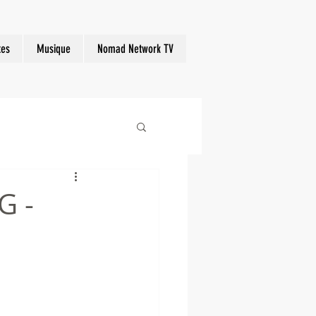
tes
Musique
Nomad Network TV
G -