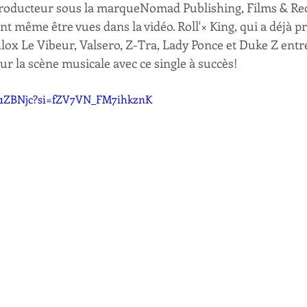
producteur sous la marqueNomad Publishing, Films & Rec
t même être vues dans la vidéo. Roll'× King, qui a déjà pr
x Le Vibeur, Valsero, Z-Tra, Lady Ponce et Duke Z entre 
ur la scène musicale avec ce single à succès!
4y1ZBNjc?si=fZV7VN_FM7ihkznK