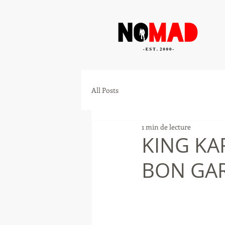
All Posts
1 min de lecture
KING KA
BON GAR