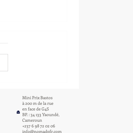
AD EST. 2000
USIVE--- PORTRAIT OF A
G
Mini Prix Bastos
à 200 m de la rue
en face de G4S
BP. : 34 133 Yaoundé,
Cameroun
+237 6 98 72 02 06
info@nomadpfr.com